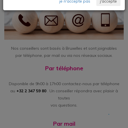
je n'accepte pas
j'accepte
Nos conseillers sont basés à Bruxelles et sont joignables
par téléphone, par mail ou via nos réseaux sociaux.
Par téléphone
Disponible de 9h00 à 17h00 contactez-nous par téléphone
au
+32 2 347 59 80
.
Un conseiller répondra avec plaisir à
toutes
vos questions.
Par mail