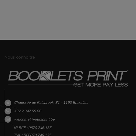
Nous connaitre
Chaussée de Ruisbroek, 81 – 1190 Bruxelles
+32 2 347 59 80
welcome@initialprint.be
N° BCE : 0870.746.135
TVA : BE0870.746.135