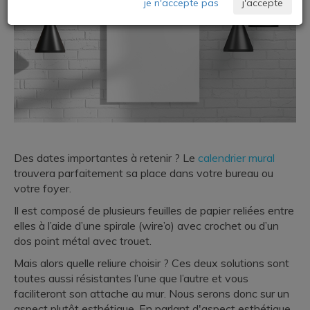
je n'accepte pas
j'accepte
Des dates importantes à retenir ? Le
calendrier mural
trouvera parfaitement sa place dans votre bureau ou
votre foyer.
Il est composé de plusieurs feuilles de papier reliées entre
elles à l’aide d’une spirale (wire’o) avec crochet ou d’un
dos point métal avec trouet.
Mais alors quelle reliure choisir ? Ces deux solutions sont
toutes aussi résistantes l’une que l’autre et vous
faciliteront son attache au mur. Nous serons donc sur un
aspect plutôt esthétique. En parlant d'aspect esthétique,